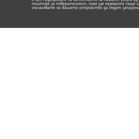
политика за поверителност, там ще намерите също ин
съгласявате на Вашето устройство да бъдат запазени
Продукти
Обувки на ток
Бо
Кецове и спортни
Де