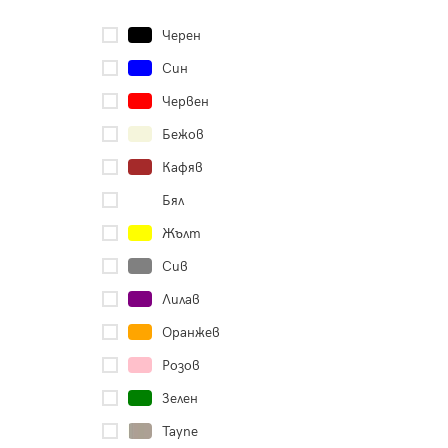
Черен
Син
Червен
Бежов
Кафяв
Бял
Жълт
Сив
Лилав
Оранжев
Розов
Зелен
Таупе