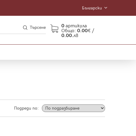
Български
0
артикула
Търсене
Общо:
0.00
€ /
0.00.
лв
Подреди по: