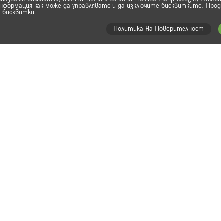
формация как може да управлявате и да изключите бисквитките. Прод
 бисквитки.
Политика На Поверителност
Абонирай с
ти и ботуши
Бъди сред първи
наши промоции,
тски обувки