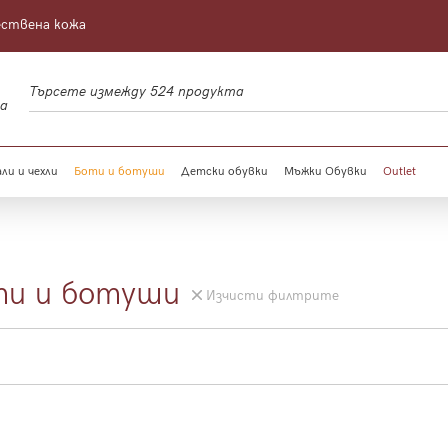
ествена кожа
а
ли и чехли
Боти и ботуши
Детски обувки
Мъжки Обувки
Outlet
ти и ботуши
Изчисти филтрите