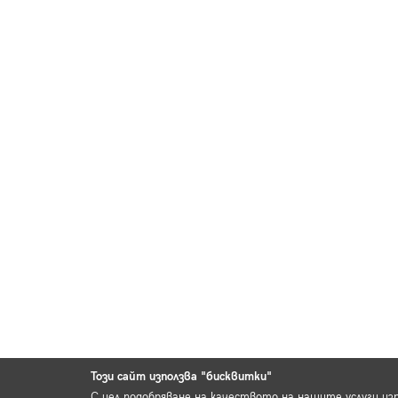
Този сайт използва "бисквитки"
С цел подобряване на качеството на нашите услуги из