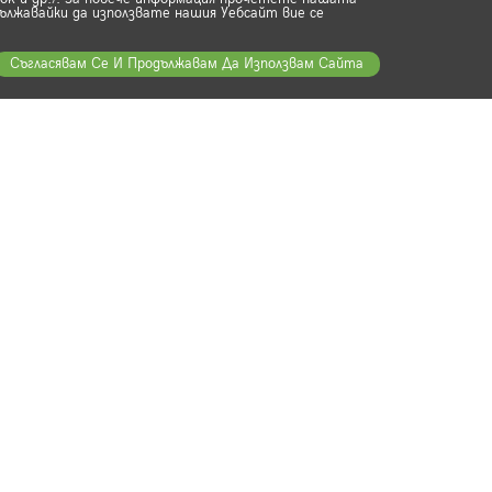
ължавайки да използвате нашия Уебсайт вие се
Съгласявам Се И Продължавам Да Използвам Сайта
е за известия
те, които ще получават информация за всички
 намаления и оферти