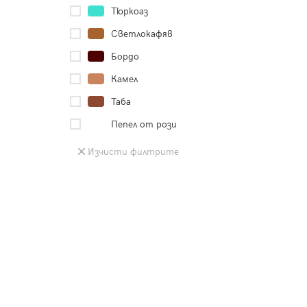
Тюркоаз
Светлокафяв
Бордо
Камел
Таба
Пепел от рози
Изчисти филтрите