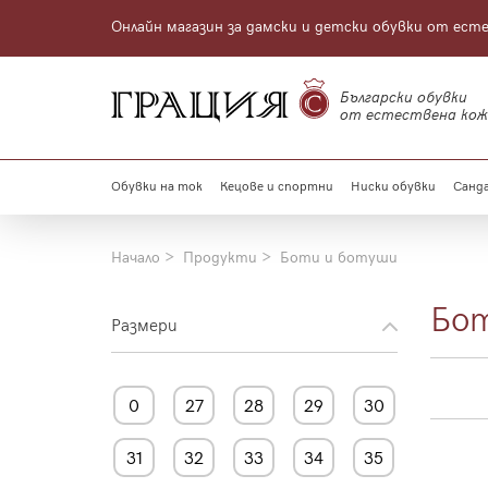
Онлайн магазин за дамски и детски обувки от ест
Български обувки
от естествена кож
Обувки на ток
Кецове и спортни
Ниски обувки
Санда
Начало
Продукти
Боти и ботуши
Бо
Размери
0
27
28
29
30
31
32
33
34
35