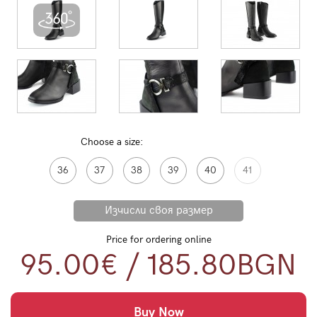
Choose a size:
36
37
38
39
40
41
Price for ordering online
95.00€
/
185.80
BGN
Buy Now