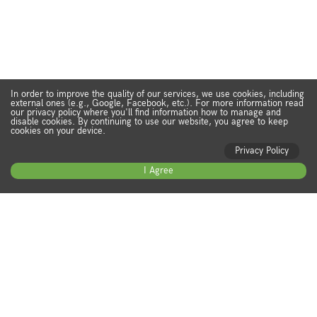
In order to improve the quality of our services, we use cookies, including
external ones (e.g., Google, Facebook, etc.). For more information read
our privacy policy where you'll find information how to manage and
disable cookies. By continuing to use our website, you agree to keep
cookies on your device.
Privacy Policy
I Agree