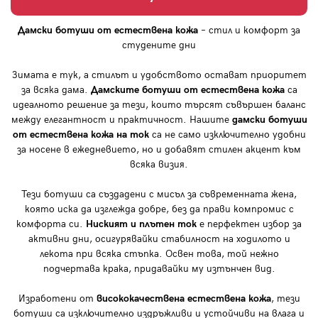
Дамски ботуши от естествена кожа
– стил и комфорт за
студените дни
Зимата е тук, а стилът и удобството остават приоритет
за всяка дама.
Дамските ботуши от естествена кожа
са
идеалното решение за тези, които търсят съвършен баланс
между елегантност и практичност. Нашите
дамски ботуши
от естествена кожа на ток
са не само изключително удобни
за носене в ежедневието, но и добавят стилен акцент към
всяка визия.
Тези ботуши са създадени с мисъл за съвременната жена,
която иска да изглежда добре, без да прави компромис с
комфорта си.
Ниският и плътен ток
е перфектен избор за
активни дни, осигурявайки стабилност на ходилото и
лекота при всяка стъпка. Освен това, той нежно
подчертава крака, придавайки му изтънчен вид.
Изработени от
висококачествена естествена кожа
, тези
ботуши са изключително издръжливи и устойчиви на влага и