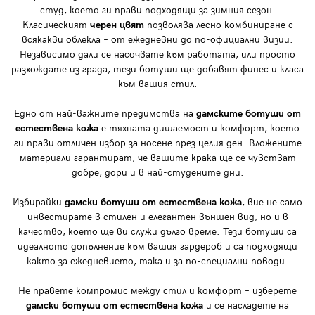
студ, което ги прави подходящи за зимния сезон.
Класическият
черен цвят
позволява лесно комбиниране с
всякакви облекла – от ежедневни до по-официални визии.
Независимо дали се насочвате към работата, или просто
разхождате из града, тези ботуши ще добавят финес и класа
към вашия стил.
Едно от най-важните предимства на
дамските ботуши от
естествена кожа
е тяхната дишаемост и комфорт, което
ги прави отличен избор за носене през целия ден. Вложените
материали гарантират, че вашите крака ще се чувстват
добре, дори и в най-студените дни.
Избирайки
дамски ботуши от естествена кожа
, вие не само
инвестирате в стилен и елегантен външен вид, но и в
качество, което ще ви служи дълго време. Тези ботуши са
идеалното допълнение към вашия гардероб и са подходящи
както за ежедневието, така и за по-специални поводи.
Не правете компромис между стил и комфорт – изберете
дамски ботуши
от естествена кожа
и се насладете на