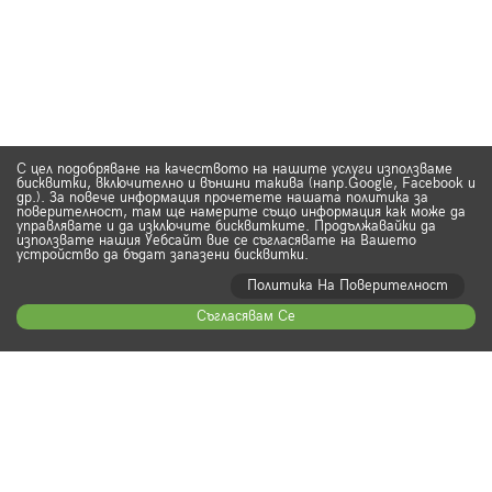
С цел подобряване на качеството на нашите услуги използваме
бисквитки, включително и външни такива (напр.Google, Facebook и
др.). За повече информация прочетете нашата политика за
поверителност, там ще намерите също информация как може да
управлявате и да изключите бисквитките. Продължавайки да
използвате нашия Уебсайт вие се съгласявате на Вашето
устройство да бъдат запазени бисквитки.
Политика На Поверителност
Съгласявам Се