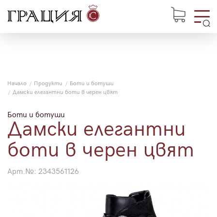
Начало
Продукти
Боти и ботуши
Дамски елегантни боти в черен цвят
Боти и ботуши
Дамски елегантни
боти в черен цвят
Арт.№:
2343561126