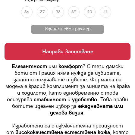
36
37
38
39
40
41
Направи Запитване
Елегантност
или
комфорт
? С тези дамски
боти от Грация няма нужда да избирате,
защото получавате и двете. Формата на
модела е красив комплимент за линията на крака
и ходилото, като едновременно с това
осигурява
стабилност
и
удобство
. Това прави
ботите идеален избор за
ежедневната или
делова визия
.
Изработени са с изключителна прецизност
от
висококачествена естествена кожа
, която