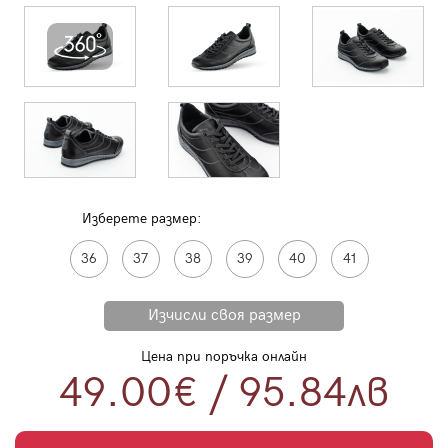
Изберете размер:
36
37
38
39
40
41
Цена при поръчка онлайн
49.00€
/
95.84
лв