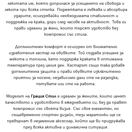
лекотата им, която допринася за усещането на свобода и
лекота при всяка стъпка. Подметката е гъвкава и абсорбира
ударите, осигурявайки необходимата стабилност и
поддръжка на крака, дори след часове на активност. Това ги
прави идеални за жени, които търсят удобство без
компромис със стила.
Допълнителен комфорт е осигурен от внимателно
изработения хастар на обувките. Той създава усещане за
мекота и топлина, като поддържа краката в оптимална
температура през целия ден. Хастарът също така добавя
допълнителна защита и прави обувките изключително
приятни за носене, независимо дали сте на разходка,
пътувате или сте на работа.
Моделът на
Грация Стил
е идеален за жените, които ценят
качеството и удобството в ежедневието си, без да правят
компромис със своята визия. Със своя елегантен, но
същевременно спортен дизайн, тези маратонки ще се
превърнат в незаменим аксесоар, който ще ви придружава
през всяка активна и динамична ситуация.