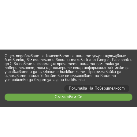
С цел подобряване на качеството на нашите услуги използваме
бисквитки, включително и външни такива (напр.Google, Facebook и
др.). За повече информация прочетете нашата политика за
поверителност, там ще намерите също информация как може да
управлявате и да изключите бисквитките. Продължавайки да
използвате нашия Уебсайт вие се съгласявате на Вашето
устройство да бъдат запазени бисквитки.
Политика На Поверителност
Съгласявам Се