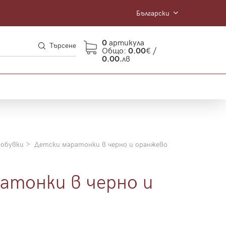
Български
0
артикула
Търсене
Общо:
0.00
€ /
0.00.
лв
 обувки
Детски маратонки в черно и оранжево
атонки в черно и