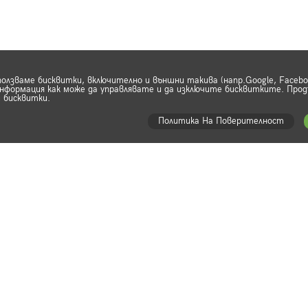
ползваме бисквитки, включително и външни такива (напр.Google, Faceb
формация как може да управлявате и да изключите бисквитките. Прод
 бисквитки.
Политика На Поверителност