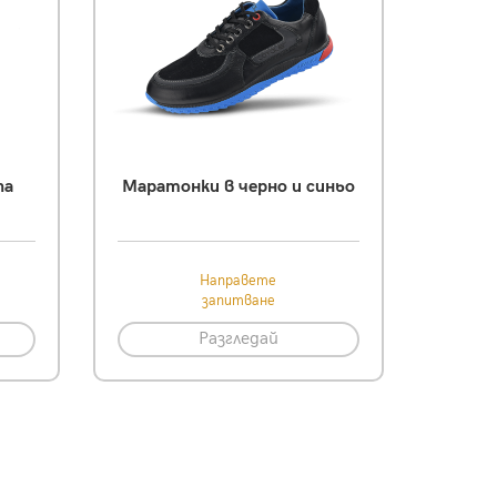
па
Mаратонки в черно и синьо
Направете
запитване
Разгледай