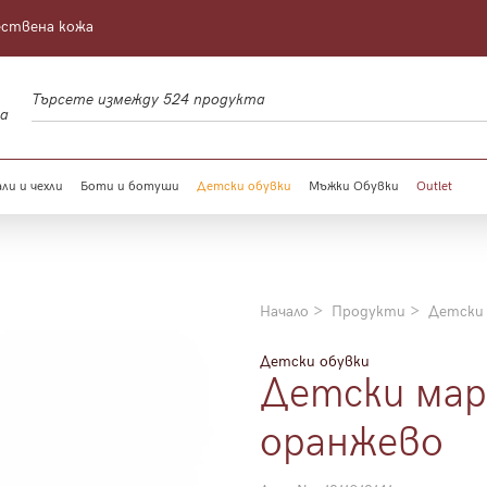
ествена кожа
а
ли и чехли
Боти и ботуши
Детски обувки
Мъжки Обувки
Outlet
Начало
Продукти
Детски
Детски обувки
Детски мар
оранжево