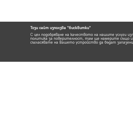
Този сайт използва "бисквитки"
С цел подобряване на качеството на нашите услуги из
политика за поверителност, там ще намерите също ин
съгласявате на Вашето устройство да бъдат запазени