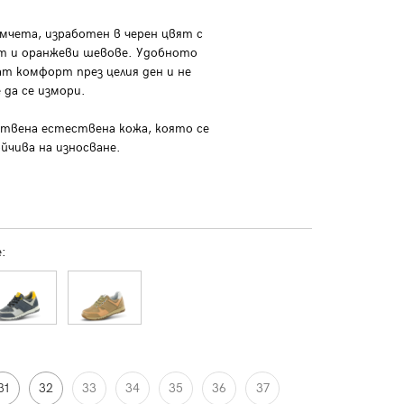
мчета, изработен в черен цвят с
ст и оранжеви шевове. Удобното
ат комфорт през целия ден и не
 да се измори.
ствена естествена кожа, която се
йчива на износване.
:
31
32
33
34
35
36
37