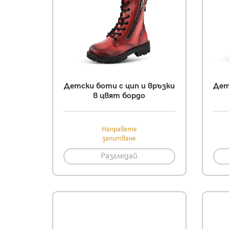
Детски боти с цип и връзки
Дет
в цвят бордо
Направете
запитване
Разгледай