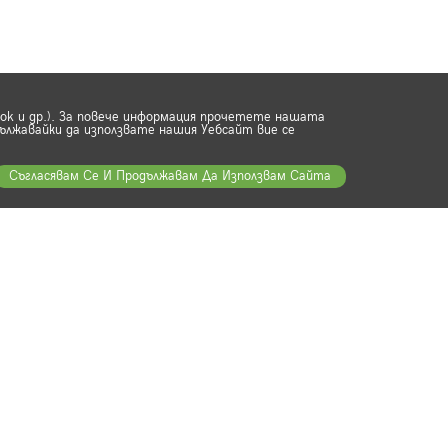
ook и др.). За повече информация прочетете нашата
ължавайки да използвате нашия Уебсайт вие се
Съгласявам Се И Продължавам Да Използвам Сайта