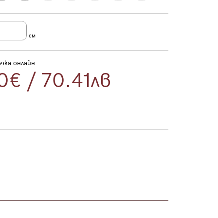
см
чка онлайн
0€
/
70.41
лв