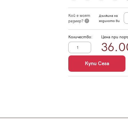
Кой е моят
Дължина на
размер?
?
ходилото ви
Количество:
Цена при поръ
36.0
Купи Сега