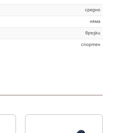
средно
няма
връзки
спортен