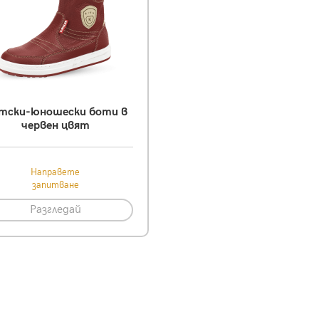
тски-юношески боти в
червен цвят
Направете
запитване
Разгледай