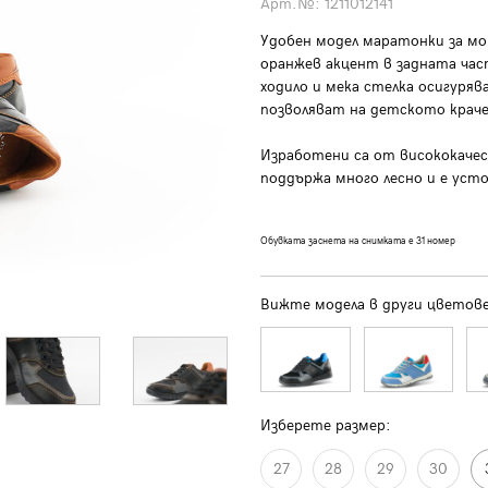
Арт.№:
1211012141
Удобен модел маратонки за мо
оранжев акцент в задната ча
ходило и мека стелка осигуряв
позволяват на детското краче
Изработени са от висококаче
поддържа много лесно и е усто
Обувката заснета на снимката е 31 номер
Вижте модела в други цветове
Изберете размер:
27
28
29
30