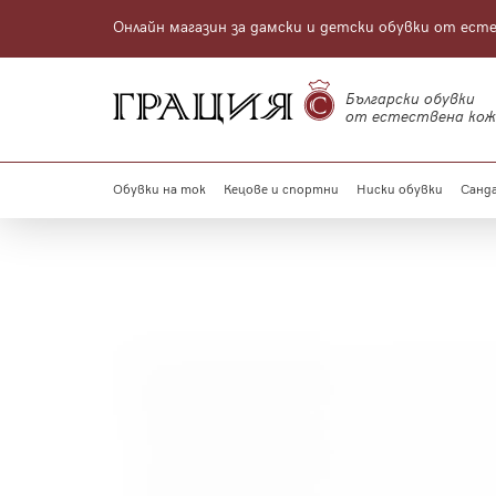
Онлайн магазин за дамски и детски обувки от ест
Български обувки
от естествена кож
Обувки на ток
Кецове и спортни
Ниски обувки
Санда