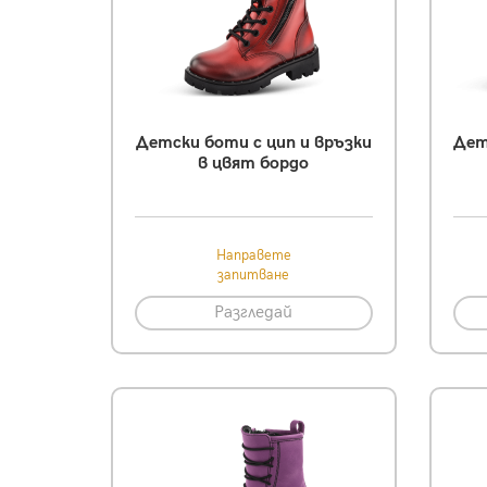
Детски боти с цип и връзки
Дет
в цвят бордо
Направете
запитване
Разгледай