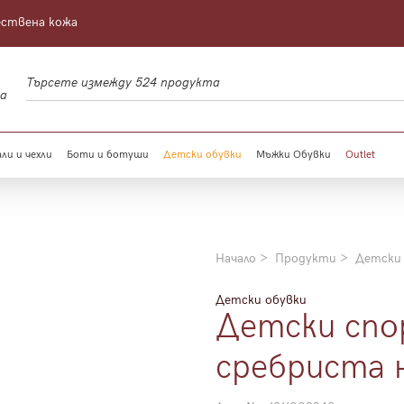
ествена кожа
а
ли и чехли
Боти и ботуши
Детски обувки
Мъжки Обувки
Outlet
Начало
Продукти
Детски
Детски обувки
Детски спо
сребриста 