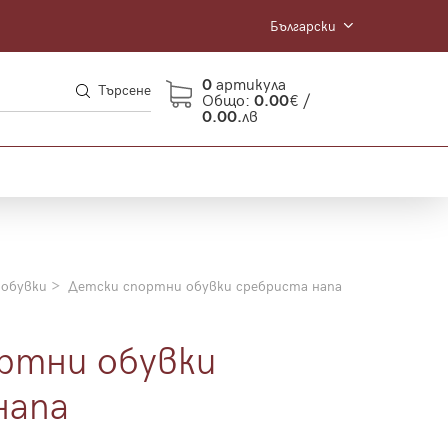
Български
0
артикула
Търсене
Общо:
0.00
€ /
0.00.
лв
 обувки
Детски спортни обувки сребриста напа
ртни обувки
напа