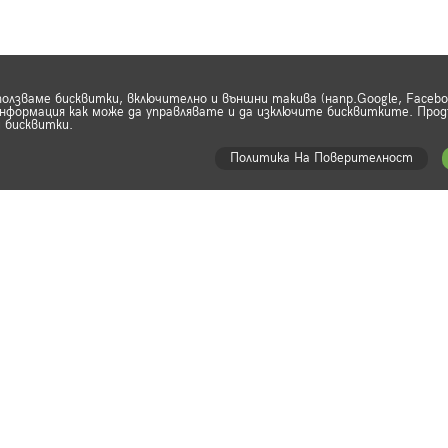
ползваме бисквитки, включително и външни такива (напр.Google, Faceb
формация как може да управлявате и да изключите бисквитките. Прод
 бисквитки.
Политика На Поверителност