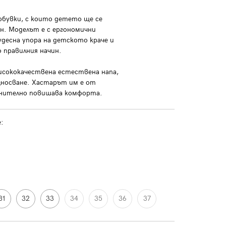
обувки, с които детето ще се
ен. Моделът е с ергономични
десна упора на детското краче и
о правилния начин.
исококачествена естествена напа,
зносване. Хастарът им е от
лнително повишава комфорта.
:
31
32
33
34
35
36
37