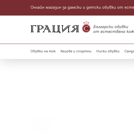
Онлайн магазин за дамски и детски обувки от ест
Български обувки
от естествена кож
Обувки на ток
Кецове и спортни
Ниски обувки
Санда