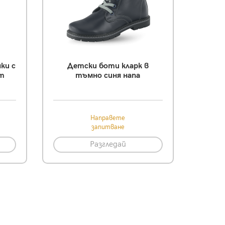
ки с
Детски боти кларк в
ят
тъмно синя напа
Направете
запитване
Разгледай