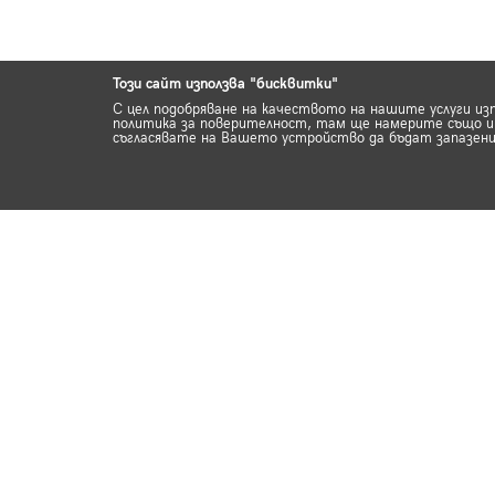
Този сайт използва "бисквитки"
С цел подобряване на качеството на нашите услуги из
политика за поверителност, там ще намерите също ин
съгласявате на Вашето устройство да бъдат запазени