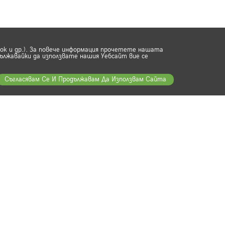
ook и др.). За повече информация прочетете нашата
ължавайки да използвате нашия Уебсайт вие се
Съгласявам Се И Продължавам Да Използвам Сайта