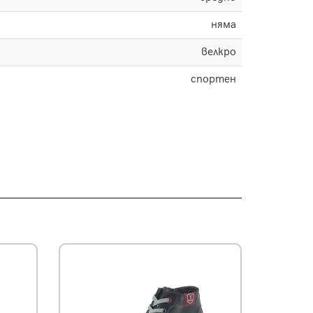
няма
велкро
спортен