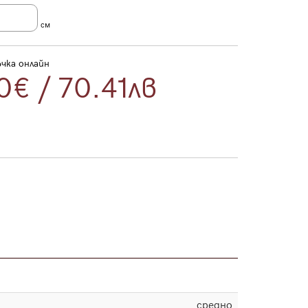
см
чка онлайн
0€
/
70.41
лв
средно