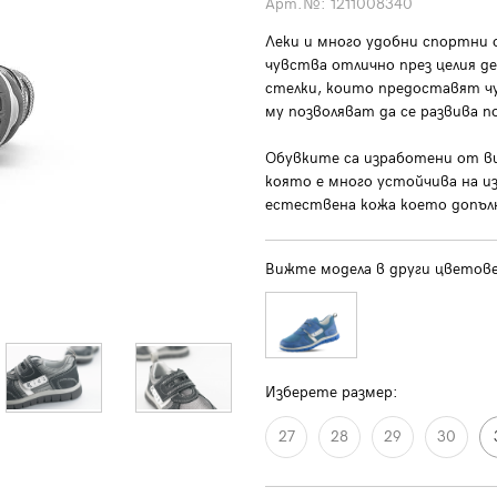
Арт.№:
1211008340
Леки и много удобни спортни 
чувства отлично през целия д
стелки, които предоставят чу
му позволяват да се развива п
Обувките са изработени от в
която е много устойчива на и
естествена кожа което допъ
Вижте модела в други цветове
Изберете размер:
27
28
29
30