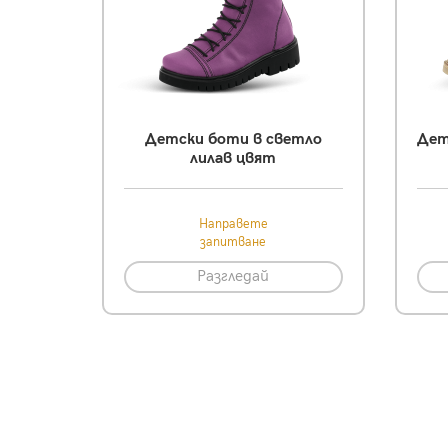
Детски боти в светло
Дет
лилав цвят
Направете
запитване
Разгледай