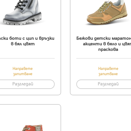
ски боти с цип и връзки
Бежови детски маратон
в бял цвят
акценти в бяло и цв
праскова
Направете
Направете
запитване
запитване
Разгледай
Разгледай