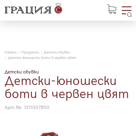
Начало
Продукти
Детски обувки
Детски-юношески боти в червен цвят
Детски обувки
Детски-юношески
боти в червен цвят
Арт.№:
1311007800