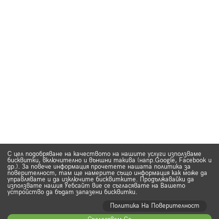
С цел подобряване на качеството на нашите услуги използваме
бисквитки, включително и външни такива (напр.Google, Facebook и
др.). За повече информация прочетете нашата политика за
поверителност, там ще намерите също информация как може да
управлявате и да изключите бисквитките. Продължавайки да
използвате нашия Уебсайт вие се съгласявате на Вашето
устройство да бъдат запазени бисквитки.
Политика На Поверителност