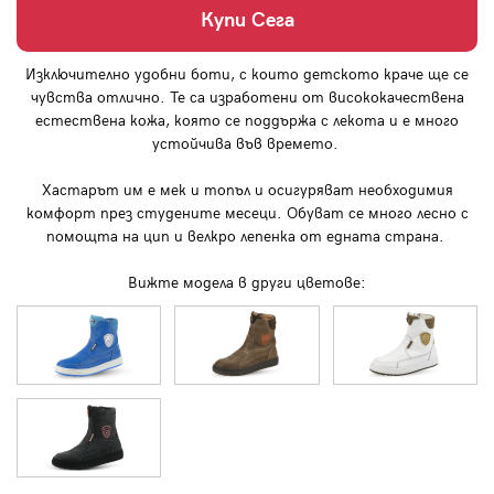
Купи Сега
Изключително удобни боти, с които детското краче ще се
чувства отлично. Те са изработени от висококачествена
естествена кожа, която се поддържа с лекота и е много
устойчива във времето.
Хастарът им е мек и топъл и осигуряват необходимия
комфорт през студените месеци. Обуват се много лесно с
помощта на цип и велкро лепенка от едната страна.
Вижте модела в други цветове: