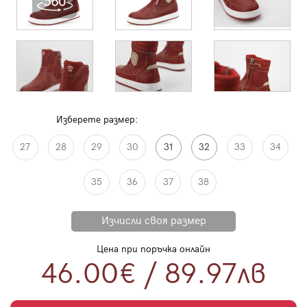
Изберете размер:
27
28
29
30
31
32
33
34
35
36
37
38
Цена при поръчка онлайн
46.00€
/
89.97
лв