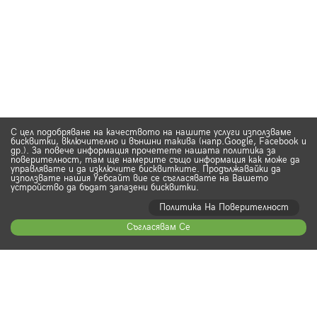
С цел подобряване на качеството на нашите услуги използваме
бисквитки, включително и външни такива (напр.Google, Facebook и
др.). За повече информация прочетете нашата политика за
поверителност, там ще намерите също информация как може да
управлявате и да изключите бисквитките. Продължавайки да
използвате нашия Уебсайт вие се съгласявате на Вашето
устройство да бъдат запазени бисквитки.
Политика На Поверителност
Съгласявам Се