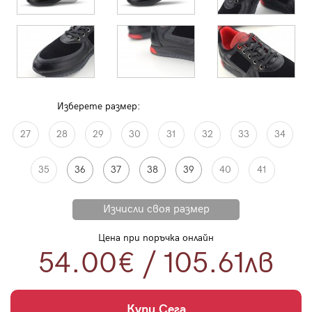
Изберете размер:
27
28
29
30
31
32
33
34
35
36
37
38
39
40
41
Цена при поръчка онлайн
54.00€
/
105.61
лв
Купи Сега