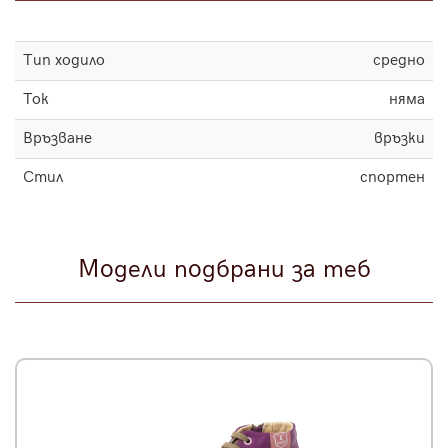
Тип ходило
средно
Ток
няма
Връзване
връзки
Стил
спортен
Модели подбрани за теб