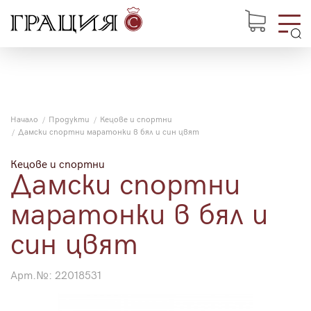
Начало
Продукти
Кецове и спортни
Дамски спортни маратонки в бял и син цвят
Кецове и спортни
Дамски спортни
маратонки в бял и
син цвят
Арт.№:
22018531