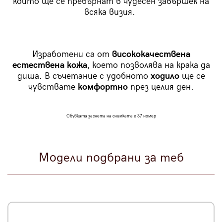
които ще се превърнат в чудесен завършек на
всяка визия.
Изработени са от
висококачествена
естествена кожа
, което позволява на крака да
диша. В съчетание с удобното
ходило
ще се
чувствате
комфортно
през целия ден.
Обувката заснета на снимката е 37 номер
Модели подбрани за теб