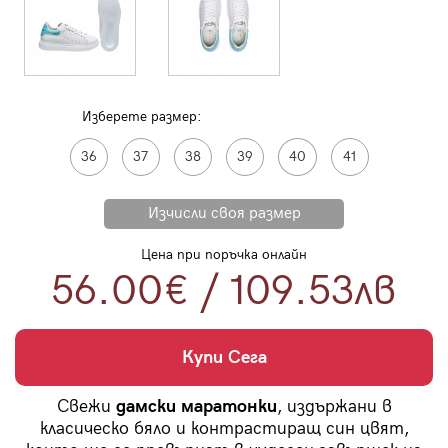
Изберете размер:
36
37
38
39
40
41
Цена при поръчка онлайн
56.00€
/
109.53
лв
Купи Сега
Свежи
дамски маратонки
, издържани в
класическо бяло и контрастиращ син цвят,