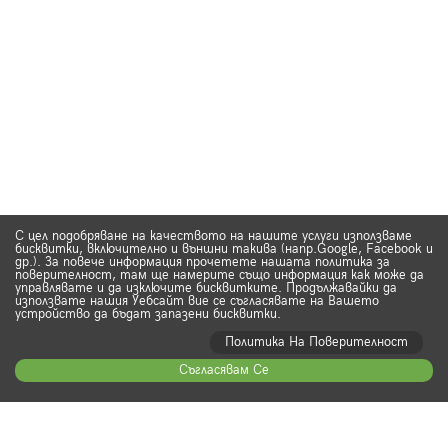
С цел подобряване на качеството на нашите услуги използваме
бисквитки, включително и външни такива (напр.Google, Facebook и
др.). За повече информация прочетете нашата политика за
поверителност, там ще намерите също информация как може да
управлявате и да изключите бисквитките. Продължавайки да
използвате нашия Уебсайт вие се съгласявате на Вашето
устройство да бъдат запазени бисквитки.
Политика На Поверителност
Съгласявам Се