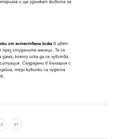
атериала и ще удължат живота на
инки от естествена кожа
в цвят
р през студените месеци. Те са
 дама, която иска да се чувства
 ситуация. Създадени в България с
зайна, тези кубинки са чудесна
об.
40
41