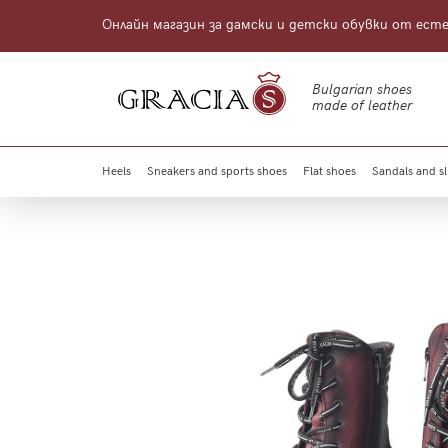
Онлайн магазин за дамски и детски обувки от ест
Bulgarian shoes
made of leather
Heels
Sneakers and sports shoes
Flat shoes
Sandals and sl