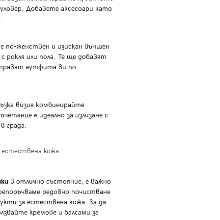
уловер. Добавете аксесоари като
.
е по-женствен и изискан външен
с рокля или пола. Те ще добавят
аправят аутфита ви по-
ръзка визия комбинирайте
ъчетание е идеално за излизане с
в града.
естествена кожа
нки
в отлично състояние, е важно
Препоръчваме редовно почистване
укти за естествена кожа. За да
олзвайте кремове и балсами за