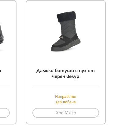
и
Дамски ботуши с пух от
черен велур
Направете
запитване
See More