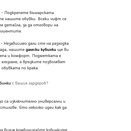
– Подкрепете българската
те нашите обувки. Всеки чифт се
м детайла, за да отговори на
 клиентите.
– Независимо дали сте на разходка
града, нашите
дамски кубинки
ще ви
репа и комфорт. Подметката е
 хлъзгане, а връзките позволяват
 обувката по крака.
бинки
с вашия гардероб?
о са изключително универсални и
 стилове. Ето няколко идеи как да
на визия комбинирайте кубинките