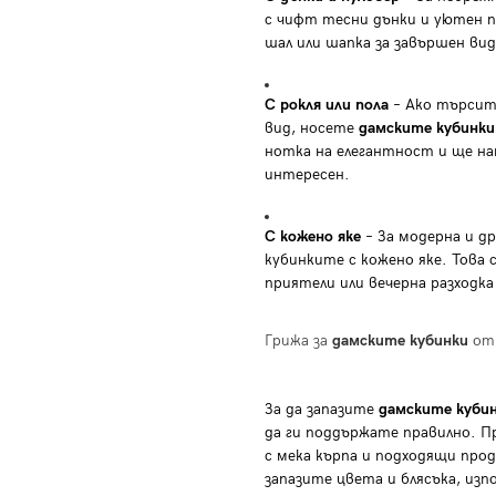
с чифт тесни дънки и уютен п
шал или шапка за завършен вид
С рокля или пола
– Ако търсит
вид, носете
дамските кубинки
нотка на елегантност и ще н
интересен.
С кожено яке
– За модерна и д
кубинките с кожено яке. Това с
приятели или вечерна разходка 
Грижа за
дамските кубинки
от 
За да запазите
дамските куби
да ги поддържате правилно. 
с мека кърпа и подходящи прод
запазите цвета и блясъка, изп