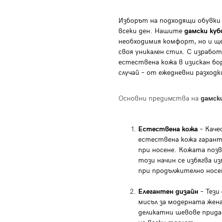
Изборът на подходящи обувки 
всеки ден. Нашите
дамски куб
необходимия комфорт, но и ще
своя уникален стил. С израбо
естествена кожа в изискан бор
случай – от ежедневни разход
Основни предимства на
дамск
Естествена кожа
– Каче
естествена кожа гаран
при носене. Кожата позв
този начин се избягва 
при продължително носе
Елегантен дизайн
– Тези
мисъл за модерната жена
деликатни шевове прид