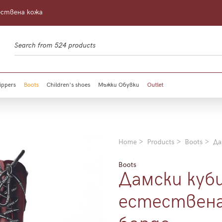
ествена кожа
ippers
Boots
Children's shoes
Мъжки Обувки
Outlet
Home
Products
Boots
Да
Boots
Дамски куб
естествена