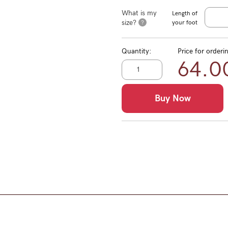
What is my
Length of
size?
?
your foot
Quantity:
Price for orderi
64.0
Buy Now