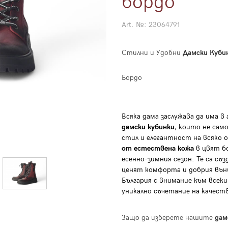
бордо
Art. №:
23064791
Стилни и Удобни
Дамски Куби
Бордо
Всяка дама заслужава да има в
дамски кубинки
, които не само
стил и елегантност на всяко 
от естествена кожа
в цвят б
есенно-зимния сезон. Те са съ
ценят комфорта и добрия външ
България с внимание към всеки
уникално съчетание на качест
Защо да изберете нашите
дам