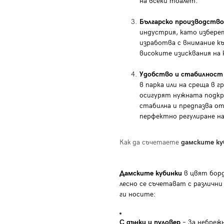
на всеки тоалет.
Българско производство
индустрия, като избере
изработва с внимание къ
високите изисквания на
Удобство и стабилност
в парка или на среща в 
осигурят нужната подк
стабилна и предпазва от
перфектно регулиране на
Как да съчетаете
дамските ку
Дамските кубинки
в цвят борд
лесно се съчетават с различни
ги носите:
С дънки и пуловер
– За небреж