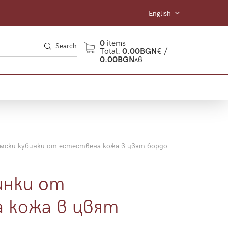
English
0
items
Search
Total:
0.00BGN
€ /
0.00BGN
лв
мски кубинки от естествена кожа в цвят бордо
инки от
 кожа в цвят