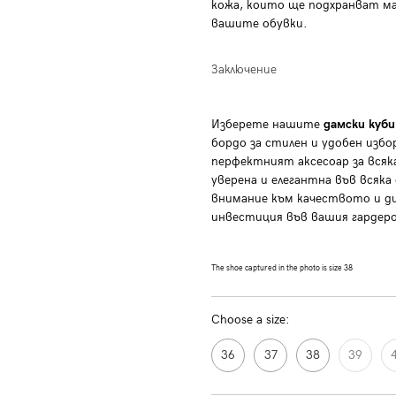
кожа, които ще подхранват м
вашите обувки.
Заключение
Изберете нашите
дамски куб
бордо за стилен и удобен избо
перфектният аксесоар за всяка
уверена и елегантна във всяка
внимание към качеството и ди
инвестиция във вашия гардер
The shoe captured in the photo is size 38
Choose a size:
36
37
38
39