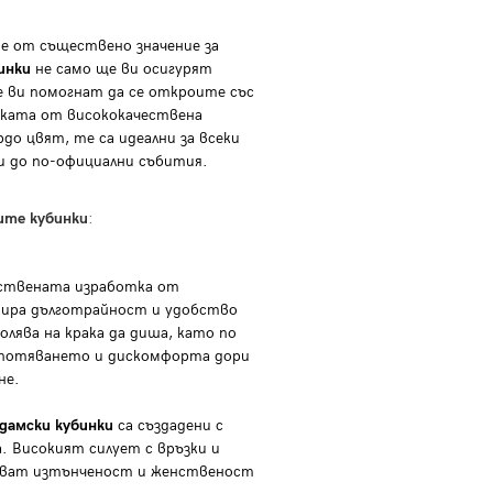
е от съществено значение за
инки
не само ще ви осигурят
 ви помогнат да се откроите със
тката от висококачествена
до цвят, те са идеални за всеки
ки до по-официални събития.
ите кубинки
:
ствената изработка от
тира дълготрайност и удобство
олява на крака да диша, като по
изпотяването и дискомфорта дори
не.
дамски кубинки
са създадени с
. Високият силует с връзки и
ават изтънченост и женственост