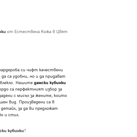
нки
от Естествена Кожа в Цвят
 гардероба си чифт качествени
 да са удобни, но и да придават
облекло. Нашите
дамски кубинки
ордо са перфектният избор за
здадени с мисъл за жените, които
ен вид. Произведени са в
 детайл, за да ви предложат
во и стил.
ски кубинки
?