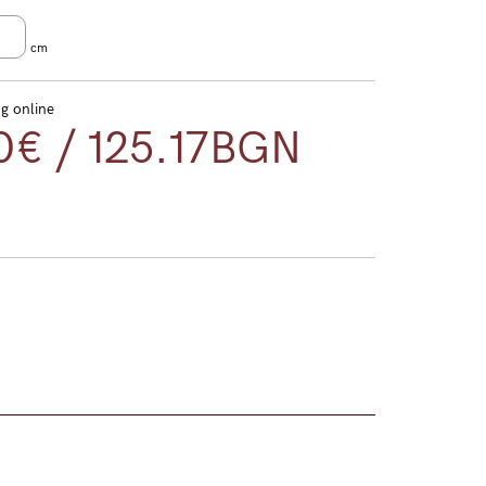
cm
ng online
0€
/
125.17
BGN