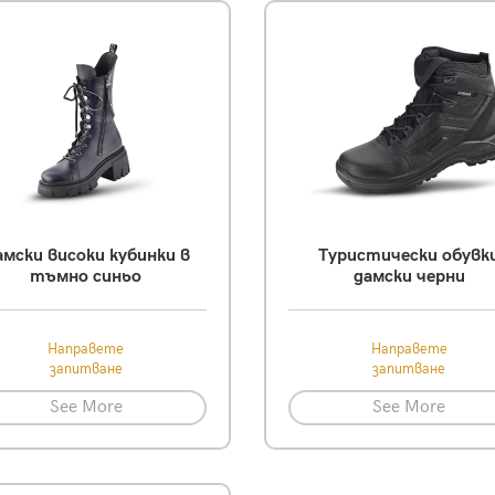
мски високи кубинки в
Tуристически обувк
тъмно синьо
дамски черни
Направете
Направете
запитване
запитване
See More
See More