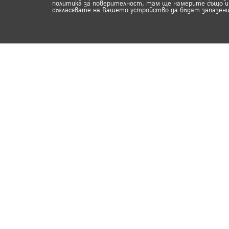
политика за поверителност, там ще намерите също ин
съгласявате на Вашето устройство да бъдат запазени
Продукти
Обувки на ток
Бо
Кецове и спортни
Де