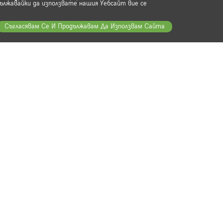
ължавайки да използвате нашия Уебсайт вие се
Съгласявам Се И Продължавам Да Използвам Сайта
е за известия
те, които ще получават информация за всички
 намаления и оферти