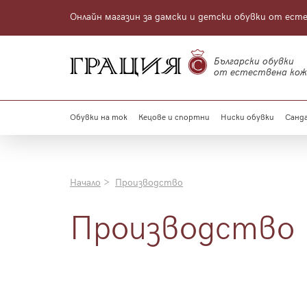
Онлайн магазин за дамски и детски обувки от ест
Български обувки
от естествена кож
Обувки на ток
Кецове и спортни
Ниски обувки
Санда
Начало
Производство
Производство