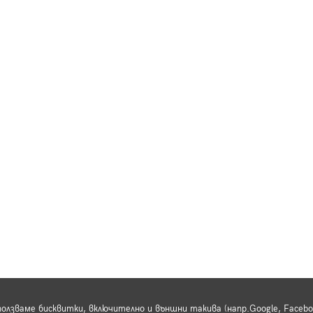
ползваме бисквитки, включително и външни такива (напр.Google, Faceb