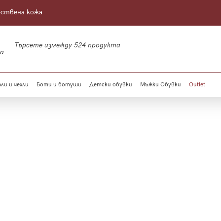
ествена кожа
а
ли и чехли
Боти и ботуши
Детски обувки
Мъжки Обувки
Outlet