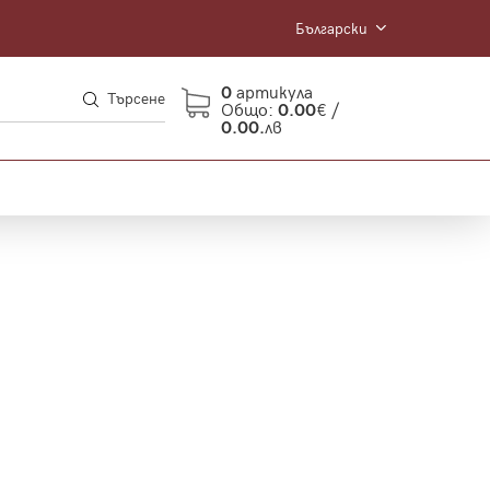
Български
0
артикула
Търсене
Общо:
0.00
€ /
0.00.
лв