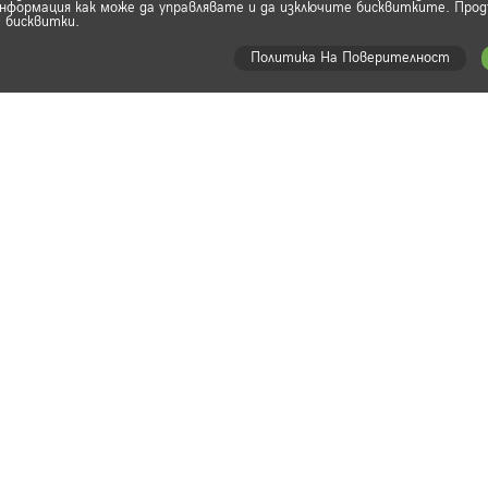
формация как може да управлявате и да изключите бисквитките. Прод
 бисквитки.
Политика На Поверителност
Абонирай с
ти и ботуши
Бъди сред първи
наши промоции,
тски обувки